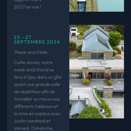
2027 en vue !
25 – 27
SEPTEMBRE 2026
Week-end Vielle
Cette année, notre
week-end choral se
fera à Spa, dans un gîte
ayant une grande salle
de répétition afin de
travailler au mieux nos
différents tableaux et
la mise en espace avec
Justin vendredi et
samedi. Dimanche,