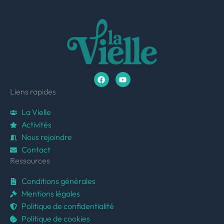
F
Y
a
o
c
u
e
t
Liens rapides
b
u
o
b
La Vielle
o
e
k
Activités
Nous rejoindre
Contact
Ressources
Conditions générales
Mentions légales
Politique de confidentialité
Politique de cookies