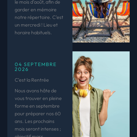
le mois d’août, afin de
garder en mémoire
notre répertoire. C’est
un mercredi ! Lieu et
horaire habituels.
04 SEPTEMBRE
2026
C’est la Rentrée
Nous avons hâte de
vous trouver en pleine
forme en septembre
pour préparer nos 60
ans. Les prochains
mois seront intenses ;
objectif mars