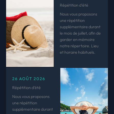
Répétition d’été
Nous vous proposons
une répétition
supplémentaire durant
le mois de juillet, afin de
garder en mémoire
notre répertoire. Lieu
et horaire habituels.
26 AOÛT 2026
Répétition d’été
Nous vous proposons
une répétition
supplémentaire durant