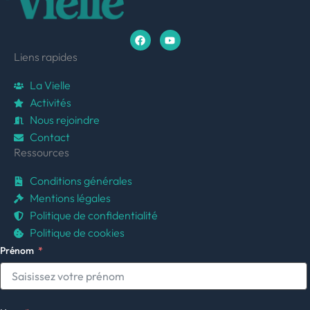
F
Y
a
o
c
u
e
t
Liens rapides
b
u
o
b
La Vielle
o
e
k
Activités
Nous rejoindre
Contact
Ressources
Conditions générales
Mentions légales
Politique de confidentialité
Politique de cookies
Prénom