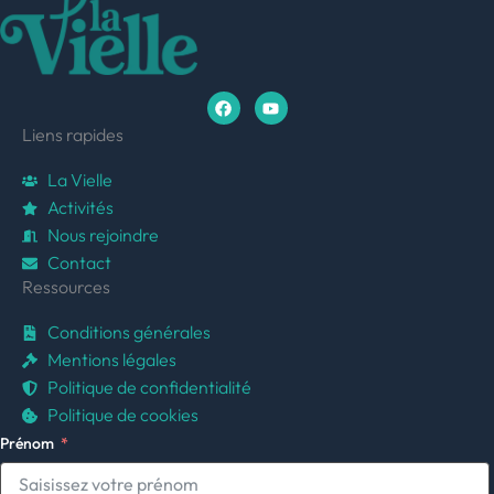
F
Y
a
o
c
u
e
t
Liens rapides
b
u
o
b
La Vielle
o
e
k
Activités
Nous rejoindre
Contact
Ressources
Conditions générales
Mentions légales
Politique de confidentialité
Politique de cookies
Prénom