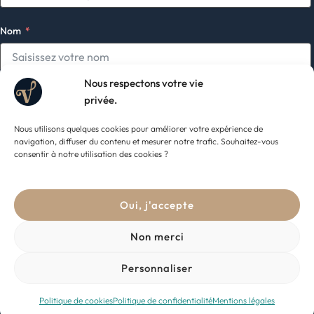
Nom
Nous respectons votre vie
E-mail
privée.
Nous utilisons quelques cookies pour améliorer votre expérience de
navigation, diffuser du contenu et mesurer notre trafic. Souhaitez-vous
consentir à notre utilisation des cookies ?
Je consens à ce que ce site stocke mes informations afin de pouvoir
m'abonner à la newsletter.
Oui, j'accepte
S'abonner
Non merci
Personnaliser
Copyright © 2026 ASBL La Vielle
Politique de cookies
Politique de confidentialité
Mentions légales